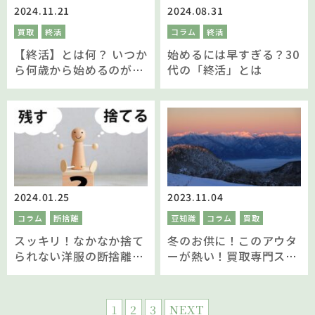
2024.11.21
2024.08.31
買取
終活
コラム
終活
【終活】とは何？ いつか
始めるには早すぎる？30
ら何歳から始めるのがベ
代の「終活」とは
ストなの？ タイミング別
メリット・デメリットや
ポイントを徹底解説！
2024.01.25
2023.11.04
コラム
断捨離
豆知識
コラム
買取
スッキリ！なかなか捨て
冬のお供に！このアウタ
られない洋服の断捨離の
ーが熱い！買取専門スタ
コツをご紹介します
ッフが解説
1
2
3
NEXT