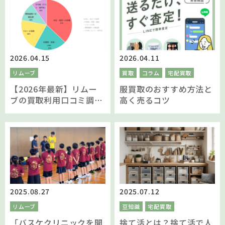
2026.04.15
2026.04.11
リムーブ
買取
コラム
宅配買取
【2026年最新】リムー
服買取のおすすめ方法と
ブの買取利用口コミ調
高く売るコツ
査！reMOVE(リムーブ)
を選んだ理由をお客様へ
聞きました
2025.08.27
2025.07.12
リムーブ
豆知識
宅配買取
「バスケクリニックを開
捨て活とは？捨て活で人