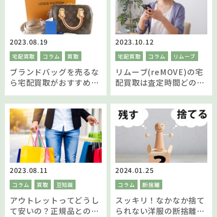
2023.08.19
2023.10.12
宅配買取
コラム
買取
宅配買取
コラム
リムーブ
ブランドバッグを売るな
リムーブ(reMOVE)の宅
ら宅配買取がおすすめな
配買取は査定時間どのく
理由を解説！
らい？
2023.08.11
2024.01.25
コラム
買取
豆知識
コラム
断捨離
アウトレットってどうし
スッキリ！なかなか捨て
て安いの？正規品との違
られない洋服の断捨離の