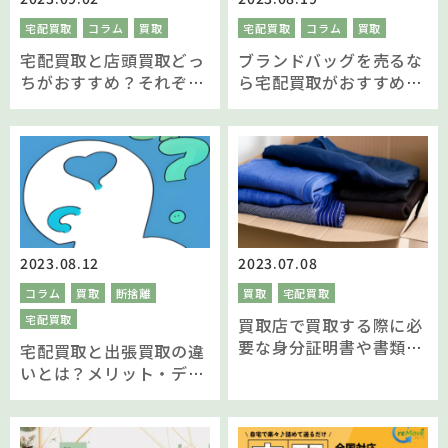
宅配買取
コラム
買取
宅配買取
コラム
買取
宅配買取と店頭買取どっ
ブランドバッグを売るな
ちがおすすめ？それぞれ
ら宅配買取がおすすめな
のサービスを比較し違い
理由を解説！
を解説
2023.08.12
2023.07.08
コラム
買取
断捨離
買取
宅配買取
宅配買取
買取店で買取する際に必
要な身分証明書や書類っ
宅配買取と出張買取の違
てなに？
いとは？メリット・デメ
リットと買取方法を解説