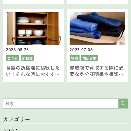
いと安く買える理由
コツをご紹介します
2023.08.23
2023.07.08
コラム
断捨離
買取
宅配買取
食器の断捨離に挑戦した
買取店で買取する際に必
い！そんな時におすすめ
要な身分証明書や書類っ
な方法５選
てなに？
カテゴリー
コラム