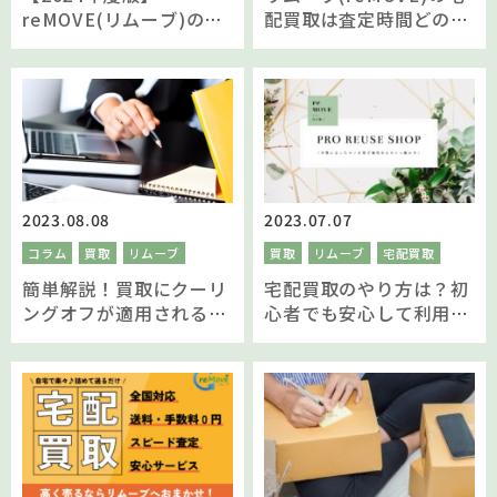
reMOVE(リムーブ)の買
配買取は査定時間どのく
取実績を数字で振り返る
らい？
2023.08.08
2023.07.07
コラム
買取
リムーブ
買取
リムーブ
宅配買取
簡単解説！買取にクーリ
宅配買取のやり方は？初
ングオフが適用される
心者でも安心して利用す
の？適用される条件はな
る方法を伝授！
に？