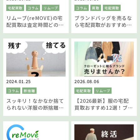
宅配買取
コラム
リムーブ
コラム
買取
宅配買取
リムーブ(reMOVE)の宅
ブランドバッグを売るな
配買取は査定時間どのく
ら宅配買取がおすすめな
らい？
理由を解説！
2024.01.25
2026.08.06
コラム
断捨離
宅配買取
リムーブ
スッキリ！なかなか捨て
【2026最新】服の宅配
られない洋服の断捨離の
買取おすすめ12選！ブラ
コツをご紹介します
ンド服を高価買取するコ
ツと人気業者を比較